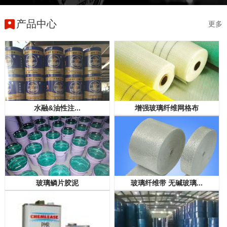
产品中心
更多
水融&油性注...
增强玻璃纤维网格布
玻璃鳞片胶泥
玻璃纤维带 无碱玻璃...