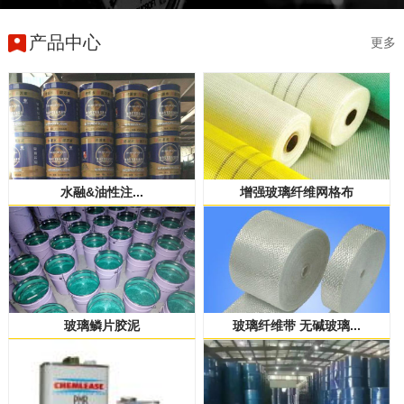
产品中心
更多
水融&油性注...
增强玻璃纤维网格布
玻璃鳞片胶泥
玻璃纤维带 无碱玻璃...